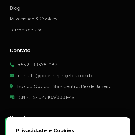
Blog
Privacidade & Cookies
Termos de Uso
Contato
+55 21 99378-0871
contato@pipelineprojetos.com.br
Rua do Ouvidor, 86 - Centro, Rio de Janeiro
CNPJ: 52.027.103/0001-49
Newsletter
Privacidade e Cookies
Fique por dentro das novidades do setor de expansão.